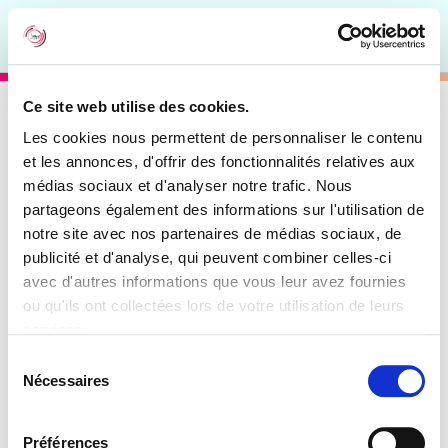
Connexion
Une plateforme éthique
Ce site web utilise des cookies.
Les cookies nous permettent de personnaliser le contenu
pour des intervenants
et les annonces, d'offrir des fonctionnalités relatives aux
satisfaits
médias sociaux et d'analyser notre trafic. Nous
partageons également des informations sur l'utilisation de
notre site avec nos partenaires de médias sociaux, de
Chez LiveArts, nous mettons un point
publicité et d'analyse, qui peuvent combiner celles-ci
avec d'autres informations que vous leur avez fournies
d’honneur à traiter nos intervenants et nos
ou qu'ils ont collectées lors de votre utilisation de leurs
clients avec éthique et transparence. Vous
services.
créez vous-même votre profil et vous
Sélection
Nécessaires
du
définissez vos propres formules de
consentement
prestations avec les tarifs qui vous
Préférences