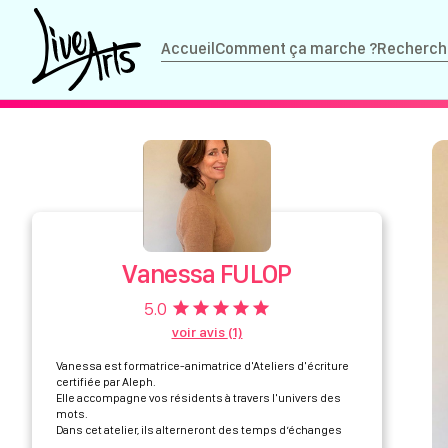
Accueil
Comment ça marche ?
Recherch
Vanessa FULOP
5.0
star
star
star
star
star
voir avis
(1)
Vanessa est formatrice-animatrice d'Ateliers d'écriture
certifiée par Aleph.
Elle accompagne vos résidents à travers l'univers des
mots.
Dans cet atelier, ils alterneront des temps d’échanges
verbaux et des périodes d’écriture.